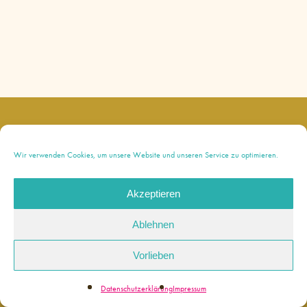
instagram
Wir verwenden Cookies, um unsere Website und unseren Service zu optimieren.
Akzeptieren
© 2026 Bianca Paola. |
Impressum
|
Ablehnen
Datenschutzerklärung
Made with love by
Werkstatt für Digitales
Vorlieben
Datenschutzerklärung
Impressum