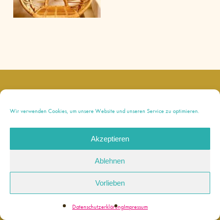
instagram
Wir verwenden Cookies, um unsere Website und unseren Service zu optimieren.
Akzeptieren
© 2026 Bianca Paola. |
Impressum
|
Ablehnen
Datenschutzerklärung
Made with love by
Werkstatt für Digitales
Vorlieben
Datenschutzerklärung
Impressum