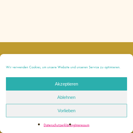
instagram
Wir verwenden Cookies, um unsere Website und unseren Service zu optimieren.
Akzeptieren
© 2026 Bianca Paola. |
Impressum
|
Ablehnen
Datenschutzerklärung
Made with love by
Werkstatt für Digitales
Vorlieben
Datenschutzerklärung
Impressum