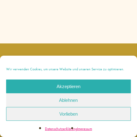
instagram
Wir verwenden Cookies, um unsere Website und unseren Service zu optimieren.
Akzeptieren
© 2026 Bianca Paola. |
Impressum
|
Ablehnen
Datenschutzerklärung
Made with love by
Werkstatt für Digitales
Vorlieben
Datenschutzerklärung
Impressum